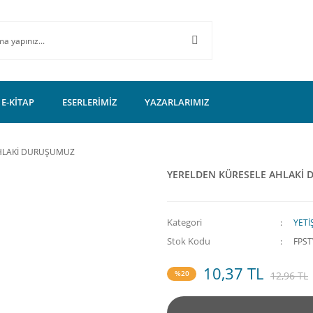
E-KİTAP
ESERLERİMİZ
YAZARLARIMIZ
HLAKİ DURUŞUMUZ
YERELDEN KÜRESELE AHLAKİ
Kategori
YETİ
Stok Kodu
FPST
10,37 TL
%20
12,96 TL