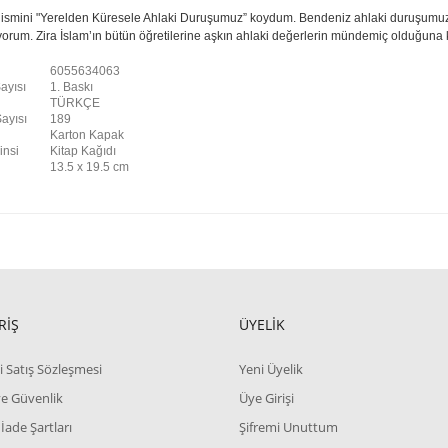
n ismini "Yerelden Küresele Ahlaki Duruşumuz” koydum. Bendeniz ahlaki duruşum
yorum. Zira İslam’ın bütün öğretilerine aşkın ahlaki değerlerin mündemiç olduğuna 
6055634063
ayısı
1. Baskı
TÜRKÇE
ayısı
189
i
Karton Kapak
insi
Kitap Kağıdı
13.5 x 19.5 cm
RİŞ
ÜYELİK
i Satış Sözleşmesi
Yeni Üyelik
 ve Güvenlik
Üye Girişi
 İade Şartları
Şifremi Unuttum