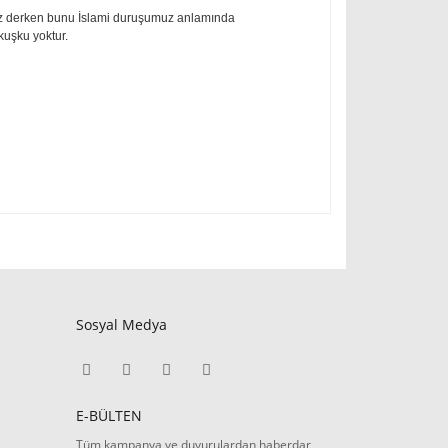
uz derken bunu İslami duruşumuz anlamında
kuşku yoktur.
Sosyal Medya
E-BÜLTEN
Tüm kampanya ve duyurulardan haberdar