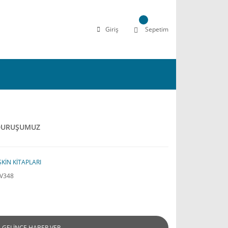
Giriş
Sepetim
 DURUŞUMUZ
ŞKİN KİTAPLARI
V348
GELİNCE HABER VER