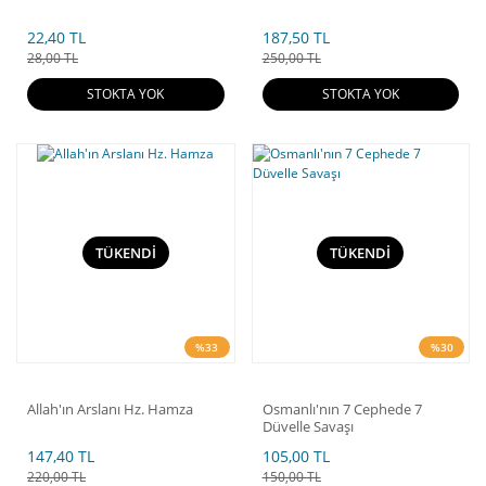
22,40 TL
187,50 TL
28,00 TL
250,00 TL
STOKTA YOK
STOKTA YOK
TÜKENDİ
TÜKENDİ
%33
%30
Allah'ın Arslanı Hz. Hamza
Osmanlı'nın 7 Cephede 7
Düvelle Savaşı
147,40 TL
105,00 TL
220,00 TL
150,00 TL