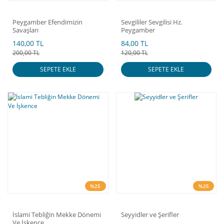
Peygamber Efendimizin
Sevgililer Sevgilisi Hz.
Savaşları
Peygamber
140,00 TL
84,00 TL
200,00 TL
120,00 TL
SEPETE EKLE
SEPETE EKLE
%25
%25
İslami Tebliğin Mekke Dönemi
Seyyidler ve Şerifler
Ve İşkence