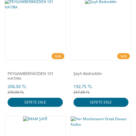
%30
%25
PEYGAMBERİMİZDEN 101
Şeyh Bedreddin
HATIRA
206,50 TL
192,75 TL
295,00 TL
257,00 TL
SEPETE EKLE
SEPETE EKLE