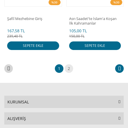
%30
%30
Şafiî Mezhebine Giriş
Asrı Saadet'te İslam'a Koşan
İlk Kahramanlar
167,58 TL
105,00 TL
239,40 TL
150,00 TL
SEPETE EKLE
SEPETE EKLE
1
2
KURUMSAL
ALIŞVERİŞ