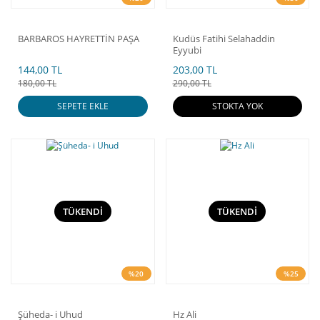
BARBAROS HAYRETTİN PAŞA
Kudüs Fatihi Selahaddin
Eyyubi
144,00 TL
203,00 TL
180,00 TL
290,00 TL
SEPETE EKLE
STOKTA YOK
TÜKENDİ
TÜKENDİ
%20
%25
Şüheda- i Uhud
Hz Ali