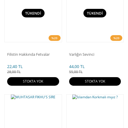
TÜKENDİ
TÜKENDİ
%20
%20
Filistin Hakkında Fetvalar
Varlığın Sevinci
22,40 TL
44,00 TL
28,00 TL
55,00 TL
STOKTA YOK
STOKTA YOK