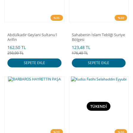
%35
%30
Abdülkadir Geylani Sultanu'l
Sahabenin İslam Tebliği Suriye
Arifin
Bölgesi
162,50 TL
123,48 TL
250,00 TL
176,40 TL
SEPETE EKLE
SEPETE EKLE
TÜKENDİ
%20
%30