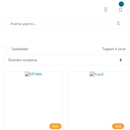
Stoktakiler
Toplam 4 ürün
%35
%35