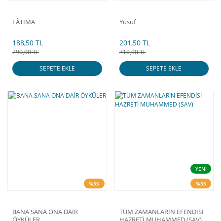
FÂTIMA
Yusuf
188,50 TL
201,50 TL
290,00 TL
310,00 TL
SEPETE EKLE
SEPETE EKLE
YENİ
%35
%35
BANA SANA ONA DAİR
TÜM ZAMANLARIN EFENDİSİ
ÖYKÜLER
HAZRETİ MUHAMMED (SAV)