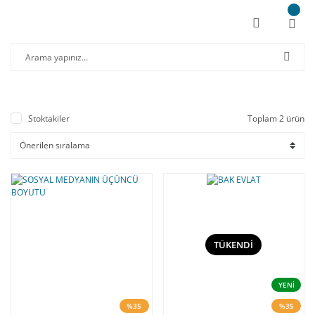
Stoktakiler
Toplam 2 ürün
TÜKENDİ
YENİ
%35
%35