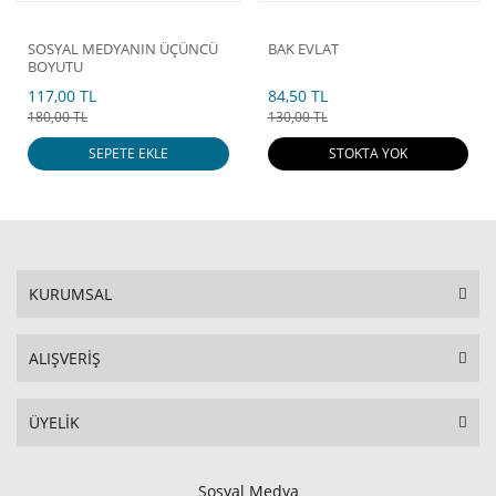
SOSYAL MEDYANIN ÜÇÜNCÜ
BAK EVLAT
BOYUTU
117,00 TL
84,50 TL
180,00 TL
130,00 TL
SEPETE EKLE
STOKTA YOK
KURUMSAL
ALIŞVERİŞ
ÜYELİK
Sosyal Medya