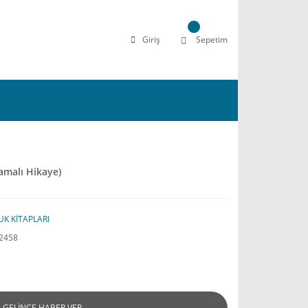
Giriş
Sepetim
amalı Hikaye)
K KİTAPLARI
2458
GELİNCE HABER VER