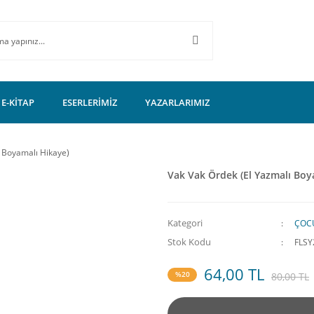
E-KİTAP
ESERLERİMİZ
YAZARLARIMIZ
ı Boyamalı Hikaye)
Vak Vak Ördek (El Yazmalı Boy
Kategori
ÇOCU
Stok Kodu
FLSY
64,00 TL
%20
80,00 TL