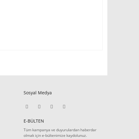
Sosyal Medya
E-BÜLTEN
Tüm kampanya ve duyurulardan haberdar
olmak için e-bültenimize kaydolunuz.