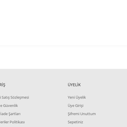
RİŞ
ÜYELİK
i Satış Sözleşmesi
Yeni Üyelik
 ve Güvenlik
Üye Girişi
 İade Şartları
Şifremi Unuttum
Veriler Politikası
Sepetiniz