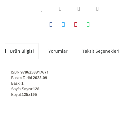
Ürün Bilgisi
Yorumlar
Taksit Seçenekleri
Ön
ISBN
:
9786258317671
Basım Tarihi
:
2023-09
Baskı
:
1
Sayfa Sayısı
:
128
Boyut
:
125x195