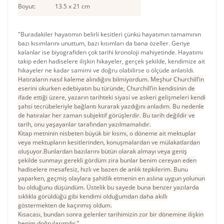
Boyut:
13.5 x 21 cm
"Buradakiler hayatımın belirli kesitleri çünkü hayatımın tamamının
bazı kısımlarını unuttum, bazı kısımları da bana özeller. Geriye
kalanlar ise biyografiden çok tarihi kronoloji mahiyetinde. Hayatımı
takip eden hadiselere ilişkin hikayeler, gerçek şekilde, kendimize ait
hikayeler ne kadar samimi ve doğru olabilirse o ölçüde anlatıldı.
Hatıraların nasıl kaleme alındığını bilmiyordum. Meşhur Churchill’in
eserini okurken edebiyatın bu türünde, Churchill’in kendisinin de
ifade ettiği üzere, yazarın tarihteki siyasi ve askeri gelişmeleri kendi
şahsi tecrübeleriyle bağlantı kurarak yazdığını anladım. Bu nedenle
de hatıralar her zaman subjektif görüşlerdir. Bu tarih değildir ve
tarih, onu yaşayanlar tarafından yazılmamalıdır.
Kitap metninin nisbeten büyük bir kısmı, o döneme ait mektuplar
veya mektupların kesitlerinden, konuşmalardan ve mülakatlardan
oluşuyor.Bunlardan bazılarını bütün olarak almayı veya geniş
şekilde sunmayı gerekli gördüm zira bunlar benim cereyan eden
hadiselere mesafesiz, hızlı ve bazen de anlık tepkilerim. Bunu
yaparken, geçmiş olaylara şahitlik etmenin en aslına uygun yolunun
bu olduğunu düşündüm. Üstelik bu sayede buna benzer yazılarda
sıklıkla görüldüğü gibi kendimi olduğumdan daha akıllı
göstermekten de kaçınmış oldum.
Kısacası, bundan sonra gelenler tarihimizin zor bir dönemine ilişkin
benim doğrularımdır.”