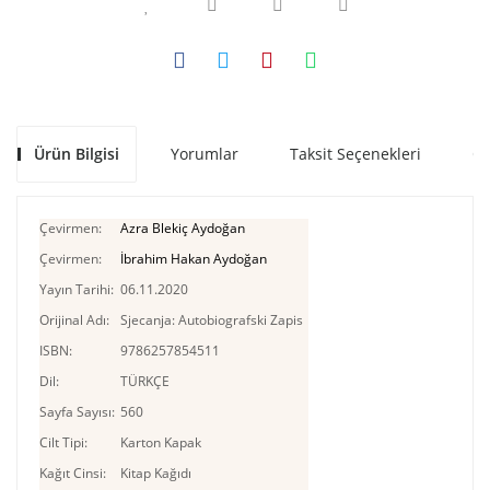
Ürün Bilgisi
Yorumlar
Taksit Seçenekleri
Ön
Çevirmen:
Azra Blekiç Aydoğan
Çevirmen:
İbrahim Hakan Aydoğan
Yayın Tarihi:
06.11.2020
Orijinal Adı:
Sjecanja: Autobiografski Zapis
ISBN:
9786257854511
Dil:
TÜRKÇE
Sayfa Sayısı:
560
Cilt Tipi:
Karton Kapak
Kağıt Cinsi:
Kitap Kağıdı