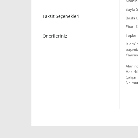
Kitabın
Sayfa S
Taksit Seçenekleri
Baskı Ö
Ebat: 1
Toplam
Önerileriniz
İslam’ı
başınd
Yayınev
Alanın
Hazırlı
Çalışma
Ne mutl