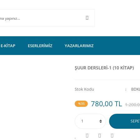
E-KİTAP
ESERLERİMİZ
YAZARLARIMIZ
ŞUUR DERSLERİ-1 (10 KİTAP)
Stok Kodu
BDK
780,00 TL
%35
1.200,0
SEPE