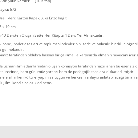
 Adı: Şuur Dersleri-1 (10 Kitap)
ayısı: 672
zellikleri: Karton Kapak,Lüks Enzo kağıt
3 x 19 cm
 40 Dersten Oluşan Sette Her Kitapta 4 Ders Yer Almaktadır.
n inanç, ibadet esasları ve toplumsal ödevlerinin, sade ve anlaşılır bir dil ile öğre
a gelmektedir.
imiz tarafından oldukça hassas bir çalışma ile karşınızda olmanın heyecanı içeris
da uzman ilim adamlarından oluşan komisyon tarafından hazırlanan bu eser siz ok
k sürecinde, hem günümüz şartları hem de pedagojik esaslara dikkat edilmiştir.
 ele alınırken kültürel yapımıza uygun ve herkesin anlayıp anlatabileceği bir anla
u, ilmi kendisine azık edinene.