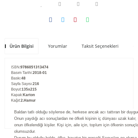
Ürün Bilgisi
Yorumlar
Taksit Seçenekleri
Ön
ISBN
:
9786051313474
Basım Tarihi
:
2018-01
Baskı
:
48
Sayfa Sayısı
:
216
Boyut
:
135x215
Kapak
:
Karton
Kağıt
:
2.Hamur
Baldan tatlı olduğu söylense de, herkese ancak acı tattıran bir duygu
Onun yaydığı acı sonuçlardan ne öfkeli kişinin iç dünyası uzak kalır,
onun öfkelendiği kişiler. Kişi için, aile için, toplum için öfkenin sonuçl
olumsuzdur.
Durum bu olduğu halde, öfke, hayatın bir gerçeği Sonuçları ne olursa 