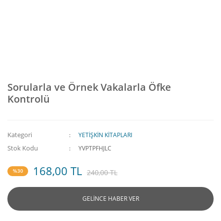
Sorularla ve Örnek Vakalarla Öfke
Kontrolü
Kategori
YETİŞKİN KİTAPLARI
Stok Kodu
YVPTPFHJLC
168,00 TL
%30
240,00 TL
GELİNCE HABER VER