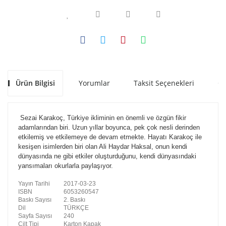
Ürün Bilgisi
Yorumlar
Taksit Seçenekleri
Ön
Sezai Karakoç, Türkiye ikliminin en önemli ve özgün fikir
adamlarından biri. Uzun yıllar boyunca, pek çok nesli derinden
etkilemiş ve etkilemeye de devam etmekte. Hayatı Karakoç ile
kesişen isimlerden biri olan Ali Haydar Haksal, onun kendi
dünyasında ne gibi etkiler oluşturduğunu, kendi dünyasındaki
yansımaları okurlarla paylaşıyor.
Yayın Tarihi
2017-03-23
ISBN
6053260547
Baskı Sayısı
2. Baskı
Dil
TÜRKÇE
Sayfa Sayısı
240
Cilt Tipi
Karton Kapak