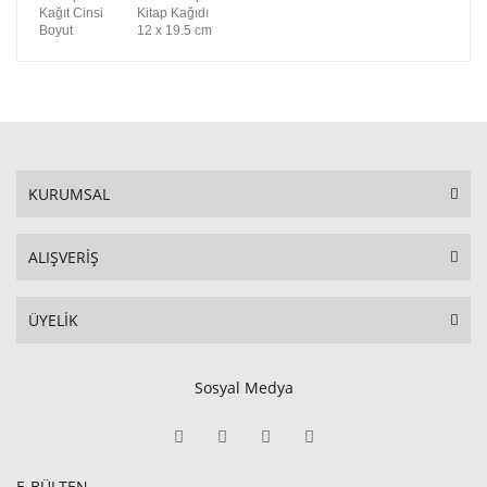
Kağıt Cinsi
Kitap Kağıdı
Boyut
12 x 19.5 cm
KURUMSAL
ALIŞVERİŞ
ÜYELİK
Sosyal Medya
E-BÜLTEN