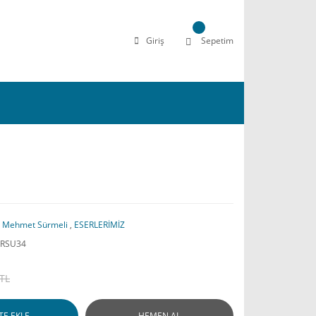
Giriş
Sepetim
,
Mehmet Sürmeli
,
ESERLERİMİZ
RSU34
 TL
TE EKLE
HEMEN AL