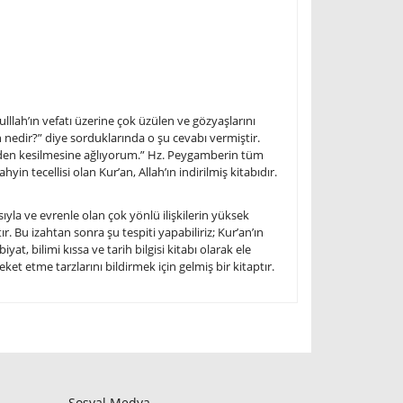
ulllah’ın vefatı üzerine çok üzülen ve gözyaşlarını
dir?” diye sorduklarında o şu cevabı vermiştir.
bizden kesilmesine ağlıyorum.” Hz. Peygamberin tüm
yin tecellisi olan Kur’an, Allah’ın indirilmiş kitabıdır.
sıyla ve evrenle olan çok yönlü ilişkilerin yüksek
. Bu izahtan sonra şu tespiti yapabiliriz; Kur’an’ın
yat, bilimi kıssa ve tarih bilgisi kitabı olarak ele
et etme tarzlarını bildirmek için gelmiş bir kitaptır.
Sosyal Medya