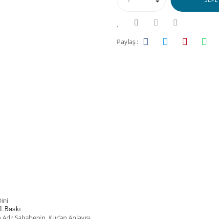
Paylaş :
ini
1.Baskı
n Adı: Sahabenin Kur’an Anlayışı