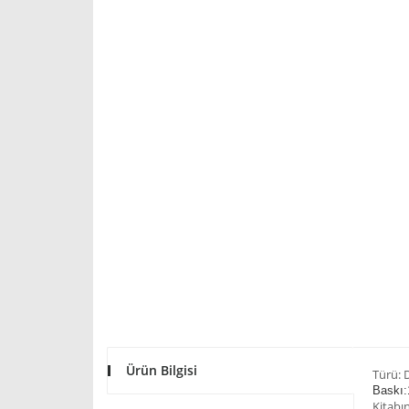
Ürün Bilgisi
Türü: D
Baskı:
Kitabı