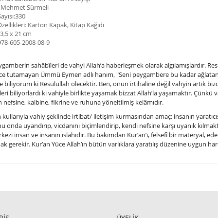
: Mehmet Sürmeli
Sayısı:330
zellikleri: Karton Kapak, Kitap Kağıdı
13,5 x 21 cm
978-605-2008-08-9
ygamberin sahâbîleri de vahyi
Allah’a haberleşmek olarak algılamışlardır. Res
ce tutamayan Ümmü Eymen adlı hanım, "Seni peygambere bu kadar ağlatan ne
e biliyorum ki Resulullah ölecektir. Ben, onun irtihaline değil vahyin artık 
eri biliyorlardı ki vahiyle birlikte yaşamak bizzat Allah’la yaşamaktır. Çünkü vah
 nefsine, kalbine, fikrine ve ruhuna yöneltilmiş kelâmıdır.
n kullarıyla vahiy şeklinde irtibat/ iletişim kurmasından amaç; insanın yaratıcı
 onda uyandırıp, vicdanını biçimlendirip, kendi nefsine karşı uyanık kılmaktır
rkezi insan ve insanın ıslahıdır. Bu bakımdan Kur’an’ı, felsefî bir materyal, edebi
 gerekir. Kur’an Yüce Allah’ın bütün varlıklara yaratılış düzenine uygun harek
RİŞ
ÜYELİK