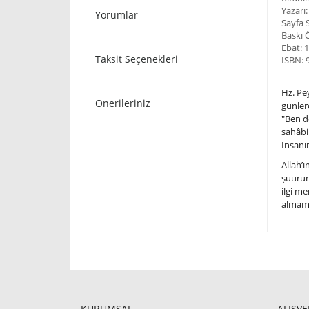
Yazarı
Yorumlar
Sayfa 
Baskı Ö
Ebat: 
Taksit Seçenekleri
ISBN: 
Hz. Pe
Önerileriniz
günler
"Ben d
sahâbil
İnsanın
Allah’ı
şuurunu
ilgi me
almamak
KURUMSAL
ALIŞVE