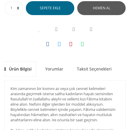
ELİF BURKANKULU
SEPETE EKLE
HEMEN AL
Emel Ağdağ
Enes Okutan
Ersan Bilgin
ESRA ÇEKİCİ DEMİR
Eyyüp Akyüz
Ürün Bilgisi
Yorumlar
Taksit Seçenekleri
Ön
FATİH YILMAZ
Kim zamanının bir kısmını az veya çok cennet kelimeleri
FATMA KEVSER KAPLAN
arasında geçirmek isterse saliha kadınların hayatı serisinden
Rasulullah'ın (sallallahu aleyhi ve sellem) kızı Fâtıma kitabını
FAYSAL ÇEKER
eline alsın. Nefsini diğer işlerden bir müddet alıkoysun.
Böylelikle cennet kelimeleri içinde yaşasın. Fâtıma validemizin
Firdevs Çağlayan
hayatından hikmetleri, altın nasihatleri ve hayatın mutluluk
anahtarlarını eline alsın. Ve onunla bir saat geçirsin.
Gökhan Serter