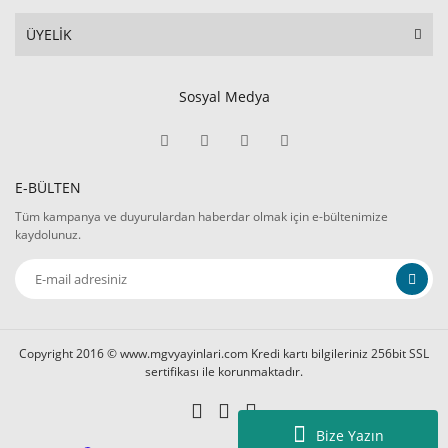
İbrahim Eyibilir
ÜYELİK
İbrahim Halil Er
İbrahim Temel
Sosyal Medya
İbrahim Veli
İlhan Kurt
E-BÜLTEN
İLYAS TONGÜÇ
Tüm kampanya ve duyurulardan haberdar olmak için e-bültenimize
kaydolunuz.
İsmail Demirel
JULES PAYOT
Lütfi Bergen
Copyright 2016 © www.mgvyayinlari.com Kredi kartı bilgileriniz 256bit SSL
M.B
sertifikası ile korunmaktadır.
MAHMUT MUSLİHAN
Bize Yazın