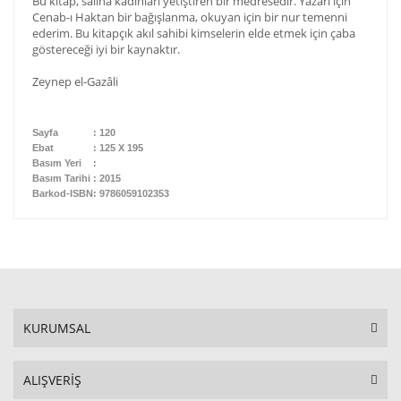
Bu kitap, saliha kadınları yetiştiren bir medresedir. Yazarı için
Cenab-ı Haktan bir bağışlanma, okuyan için bir nur temenni
Gulam Azam
ederim. Bu kitapçık akıl sahibi kimselerin elde etmek için çaba
göstereceği iyi bir kaynaktır.
HACİ KURT
Zeynep el-Gazâli
Halit Yıldız
HASAN EL BENNA
Sayfa
: 120
Ebat
: 125 X 195
Hasan Uzun
Basım Yeri
:
Basım Tarihi
: 2015
Barkod-ISBN
: 9786059102353
Hatice Büşra OLAŞ
Hatice Çay
Hatice Kübra Gündüz
HATİCE SALAR ÜNAL
KURUMSAL
Hüseyin Kazan
İBRAHİM ÇOBAN
ALIŞVERİŞ