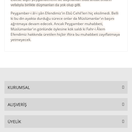
vefatıyla birlikte düşmanları da yok olup gitti.
Peygamber-i âl-i şân Efendimiz'in Ebû Cehil'leri hiç eksilmedi. Belli
ki bu din ayakta durduğu sürece onlar da Müslümanlar'ın başını
ağrıtmaya devam edecek. Ancak Peygamber muhabbeti,
Müslümanlar'ın gönlünde öylesine kök saldı ki Fahr-i Âlem
Efendimiz hakkında üretilen hiçbir iftira bu muhabbeti zayıflatmaya
yetmeyecek.
KURUMSAL
ALIŞVERİŞ
ÜYELİK