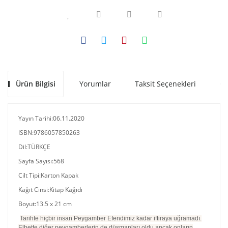
Ürün Bilgisi
Yorumlar
Taksit Seçenekleri
Ön
Yayın Tarihi:06.11.2020
ISBN:9786057850263
Dil:TÜRKÇE
Sayfa Sayısı:568
Cilt Tipi:Karton Kapak
Kağıt Cinsi:Kitap Kağıdı
Boyut:13.5 x 21 cm
Tarihte hiçbir insan Peygamber Efendimiz kadar iftiraya uğramadı.
Elbette diğer peygamberlerin de düşmanları oldu ancak onların