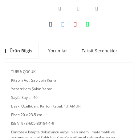
Ürün Bilgisi
Yorumlar
Taksit Seçenekleri
Ön
TÜRÜ: ÇOCUK
Kitabın Adı:
Sabit bin Kurra
Yazarı:
İrem Şahin Yarar
Sayfa Sayısı: 40
Baskı Özellikleri: Karton Kapak 1.HAMUR
Ebat: 20 x 23.5 cm
ISBN: 978-605-80184-1-9
Elinizdeki kitapta dokuzuncu yüzyılın en önemli matematik ve
astronomi bilgini Sabit bin Kurra’nın bilimsel çalışmalarına ve