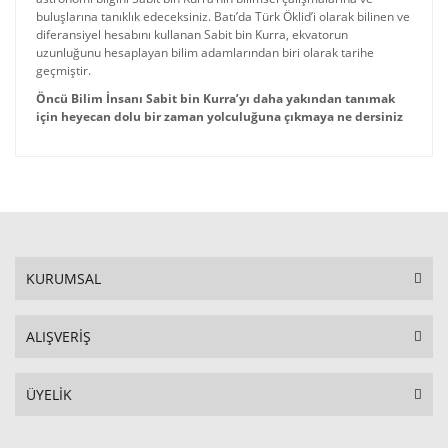
buluşlarına tanıklık edeceksiniz. Batı’da Türk Öklid’i olarak bilinen ve
diferansiyel hesabını kullanan Sabit bin Kurra, ekvatorun
uzunluğunu hesaplayan bilim adamlarından biri olarak tarihe
geçmiştir.
Öncü Bilim İnsanı Sabit bin Kurra’yı daha yakından tanımak
için heyecan dolu bir zaman yolculuğuna çıkmaya ne dersiniz
KURUMSAL
ALIŞVERİŞ
ÜYELİK