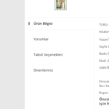
Ürün Bilgisi
TÜRÜ:
Kitabın
Yorumlar
Yazarı:
Sayfa S
Baskı 
Taksit Seçenekleri
Ebat: 
ISBN:
Önerileriniz
Elinizd
İbn-i K
Bugün e
Öncü 
için 