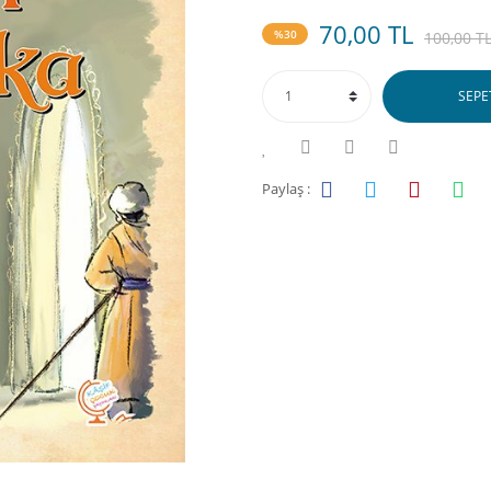
70,00 TL
%30
100,00 T
SEPE
Paylaş :