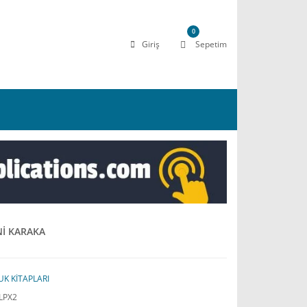
0
Giriş
Sepetim
Nİ KARAKA
K KİTAPLARI
LPX2