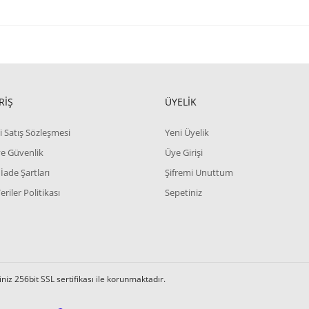
RİŞ
ÜYELİK
i Satış Sözleşmesi
Yeni Üyelik
 ve Güvenlik
Üye Girişi
 İade Şartları
Şifremi Unuttum
Veriler Politikası
Sepetiniz
iz 256bit SSL sertifikası ile korunmaktadır.