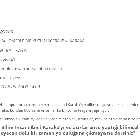
 ÇOCUK
 Adı:
ÖMERLE BİR KUTU MACERA İBNİ KARAKA
VURAL KAYA
ayısı: 40
Özellikleri: Karton Kapak 1.HAMUR
20 x 23.5 cm
978-625-7003-30-8
eki kitapta torna tezgâhının mucidi İbn-i Karaka’nın bilimsel çalışmalarına, azmine
araka, bundan 900 sene önce harika bir torna tezgâhı yapmıştır.
limizde bulunan oyuncaklar, cep telefonları, arabalar, makineler ve daha niceleri
Bilim İnsanı İbn-i Karaka’yı ve asırlar önce yaptığı bilims
heyecan dolu bir zaman yolculuğuna çıkmaya ne dersiniz?