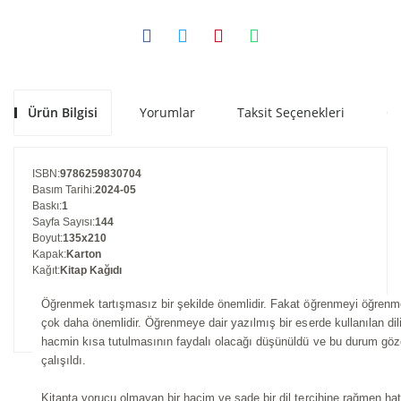
Ürün Bilgisi
Yorumlar
Taksit Seçenekleri
Ön
ISBN
:
9786259830704
Basım Tarihi
:
2024-05
Baskı
:
1
Sayfa Sayısı
:
144
Boyut
:
135x210
Kapak
:
Karton
Kağıt
:
Kitap Kağıdı
Öğrenmek tartışmasız bir şekilde önemlidir. Fakat öğrenmeyi öğrenm
çok daha önemlidir. Öğrenmeye dair yazılmış bir eserde kullanılan dil
hacmin kısa tutulmasının faydalı olacağı düşünüldü ve bu durum göz
çalışıldı.
Kitapta yorucu olmayan bir hacim ve sade bir dil tercihine rağmen hatr