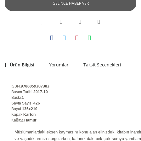
GELİNCE HABER VER
ELİF BURKANKULU
Emel Ağdağ
Enes Okutan
Ersan Bilgin
ESRA ÇEKİCİ DEMİR
Ürün Bilgisi
Yorumlar
Taksit Seçenekleri
Ön
Eyyüp Akyüz
FATİH YILMAZ
ISBN
:
9786059307383
Basım Tarihi
:
2017-10
FATMA KEVSER KAPLAN
Baskı
:
1
Sayfa Sayısı
:
426
FAYSAL ÇEKER
Boyut
:
135x210
Kapak
:
Karton
Kağıt
:
2.Hamur
Firdevs Çağlayan
Müslümanlardaki eksen kaymasını konu alan elinizdeki kitabın inandı
Gökhan Serter
ve yaşadıklarınızı sorgularken, kafanız-daki pek çok soruyu yanıtla