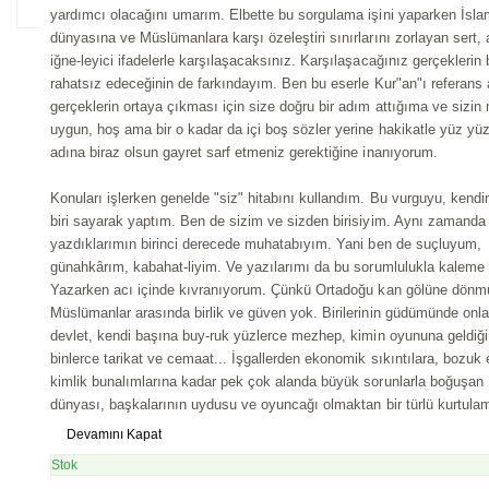
yardımcı olacağını umarım. Elbette bu sorgulama işini yaparken İsla
Gulam Azam
dünyasına ve Müslümanlara karşı özeleştiri sınırlarını zorlayan sert, 
iğne-leyici ifadelerle karşılaşacaksınız. Karşılaşacağınız gerçeklerin 
HACİ KURT
rahatsız edeceğinin de farkındayım. Ben bu eserle Kur"an"ı referans 
Halit Yıldız
gerçeklerin ortaya çıkması için size doğru bir adım attığıma ve sizin
uygun, hoş ama bir o kadar da içi boş sözler yerine hakikatle yüz y
HASAN EL BENNA
adına biraz olsun gayret sarf etmeniz gerektiğine inanıyorum.
Hasan Uzun
Konuları işlerken genelde "siz" hitabını kullandım. Bu vurguyu, kendi
biri sayarak yaptım. Ben de sizim ve sizden birisiyim. Aynı zamanda
Hatice Büşra OLAŞ
yazdıklarımın birinci derecede muhatabıyım. Yani ben de suçluyum,
günahkârım, kabahat-liyim. Ve yazılarımı da bu sorumlulukla kaleme 
Hatice Çay
Yazarken acı içinde kıvranıyorum. Çünkü Ortadoğu kan gölüne dönm
Müslümanlar arasında birlik ve güven yok. Birilerinin güdümünde onla
Hatice Kübra Gündüz
devlet, kendi başına buy-ruk yüzlerce mezhep, kimin oyununa geldiği 
binlerce tarikat ve cemaat... İşgallerden ekonomik sıkıntılara, bozuk
HATİCE SALAR ÜNAL
kimlik bunalımlarına kadar pek çok alanda büyük sorunlarla boğuşan
dünyası, başkalarının uydusu ve oyuncağı olmaktan bir türlü kurtulam
Hüseyin Kazan
Devamını Kapat
İBRAHİM ÇOBAN
Stok