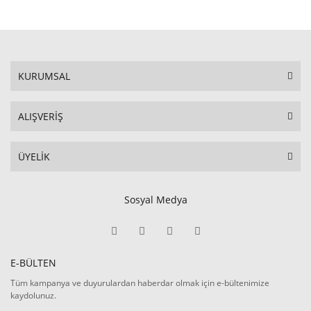
İbrahim Eyibilir
İbrahim Halil Er
İbrahim Temel
KURUMSAL
İbrahim Veli
ALIŞVERİŞ
İlhan Kurt
İLYAS TONGÜÇ
ÜYELİK
İsmail Demirel
Sosyal Medya
JULES PAYOT
Lütfi Bergen
M.B
E-BÜLTEN
Tüm kampanya ve duyurulardan haberdar olmak için e-bültenimize
MAHMUT MUSLİHAN
kaydolunuz.