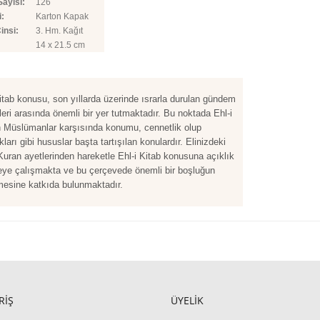
Sayısı:
126
i:
Karton Kapak
insi:
3. Hm. Kağıt
14 x 21.5 cm
Kitab konusu, son yıllarda üzerinde ısrarla durulan gündem
eri arasında önemli bir yer tutmaktadır. Bu noktada Ehl-i
n Müslümanlar karşısında konumu, cennetlik olup
ları gibi hususlar başta tartışılan konulardır. Elinizdeki
 Kuran ayetlerinden hareketle Ehl-i Kitab konusuna açıklık
eye çalışmakta ve bu çerçevede önemli bir boşluğun
lmesine katkıda bulunmaktadır.
RİŞ
ÜYELİK