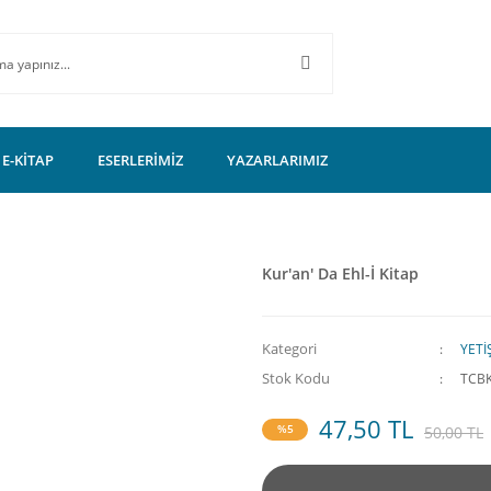
E-KİTAP
ESERLERİMİZ
YAZARLARIMIZ
Kur'an' Da Ehl-İ Kitap
Kategori
YETİ
Stok Kodu
TCB
47,50 TL
%5
50,00 TL