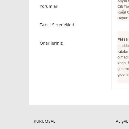
Sayfa 
Yorumlar
Cilt Tip
Kağıt C
Boyut:
Taksit Seçenekleri
Ehl-i 
Önerileriniz
maddel
Kitabı
olmadık
kitap,
getirm
gideri
KURUMSAL
ALIŞVE