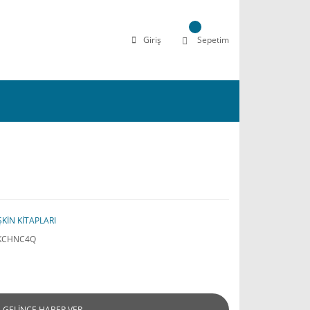
Giriş
Sepetim
ŞKİN KİTAPLARI
KCHNC4Q
GELİNCE HABER VER