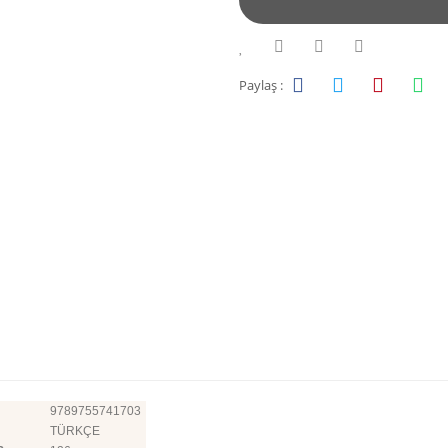
Paylaş :
9789755741703
TÜRKÇE