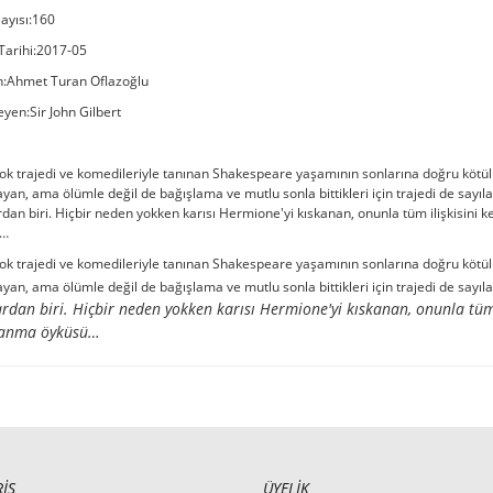
ayısı:160
Tarihi:2017-05
n:Ahmet Turan Oflazoğlu
yen:Sir John Gilbert
k trajedi ve komedileriyle tanınan Shakespeare yaşamının sonlarına doğru kötülük
yan, ama ölümle değil de bağışlama ve mutlu sonla bittikleri için trajedi de sayı
dan biri. Hiçbir neden yokken karısı Hermione'yi kıskanan, onunla tüm ilişkisini k
ü…
k trajedi ve komedileriyle tanınan Shakespeare yaşamının sonlarına doğru kötülük
yan, ama ölümle değil de bağışlama ve mutlu sonla bittikleri için trajedi de sayı
rdan biri. Hiçbir neden yokken karısı Hermione'yi kıskanan, onunla tüm i
lanma öyküsü…
RİŞ
ÜYELİK