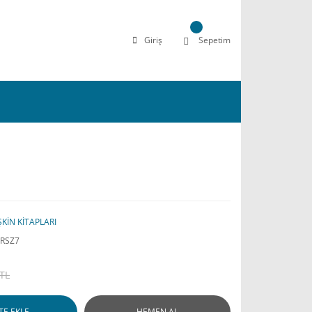
Giriş
Sepetim
ŞKİN KİTAPLARI
RSZ7
 TL
TE EKLE
HEMEN AL