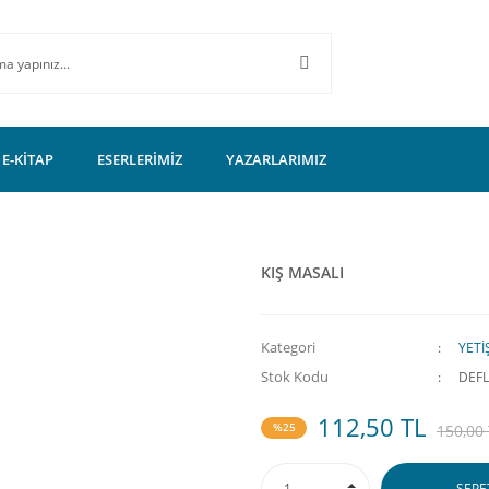
E-KİTAP
ESERLERİMİZ
YAZARLARIMIZ
KIŞ MASALI
Kategori
YETİ
Stok Kodu
DEFL
112,50 TL
%25
150,00
SEPE