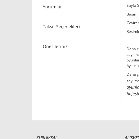
Sayfa S
Yorumlar
Basım 
Çevire
Taksit Seçenekleri
Resimle
Önerileriniz
Daha ço
sayılma
oyunlar
öyküs
Daha ço
sayılma
oyunla
bağış
KURUMSAL
ALIŞVE