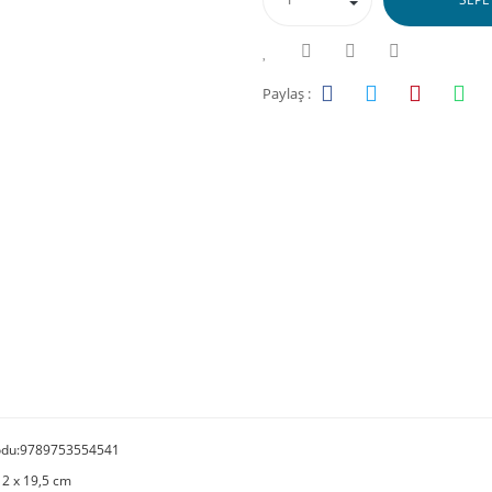
Paylaş :
odu:9789753554541
12 x 19,5 cm