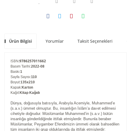
Ürün Bilgisi
Yorumlar
Taksit Seçenekleri
Ön
ISBN
:
9786257011662
Basım Tarihi
:
2022-08
Baskı
:
1
Sayfa Sayısı
:
110
Boyut
:
135x210
Kapak
:
Karton
Kağıt
:
Kitap Kağıdı
Dünya, doğusuyla batısıyla, Arabıyla Acemiyle, Muhammed’e
(s.a.v.) ümmet olmuştur. Bu, insanlığın İslâm’a davet edilmesi
cihetiyle doğrudur. Müslümanlar Muhammed’in (s.a.v.) bütün
insanlığa gönderildiğinde ittifak etmişlerdir. Bununla beraber
Müslümanlar, Peygamber Efendimizin ümmeti olarak bahsedilen
tüm insanların iki grup olduklarında da ittifak etmişlerdir: