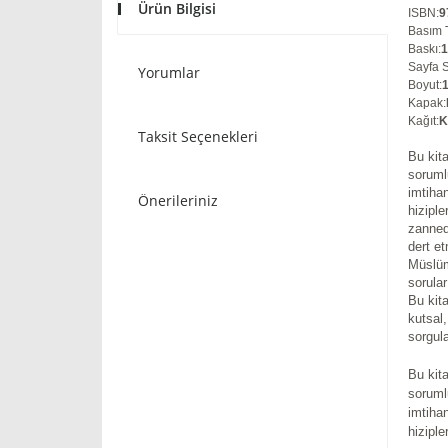
Ürün Bilgisi
ISBN
:
9
Basım T
Baskı
:
Sayfa S
Yorumlar
Boyut
:
Kapak
:
Kağıt
:
K
Taksit Seçenekleri
Bu kit
soruml
imtiha
Önerileriniz
hiziple
zanned
dert e
Müslüm
sorular
Bu kita
kutsal
sorgula
Bu kit
soruml
imtiha
hiziple