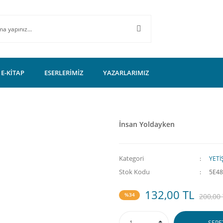
E-KİTAP
ESERLERİMİZ
YAZARLARIMIZ
İnsan Yoldayken
Kategori
YETİ
Stok Kodu
5E4
132,00 TL
%34
200,00
SEPE