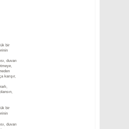
ük bir
rinin
tısı, duvarı
etmeye,
nneden
a karışır,
arlı,
plansın,
ük bir
rinin
tısı, duvarı