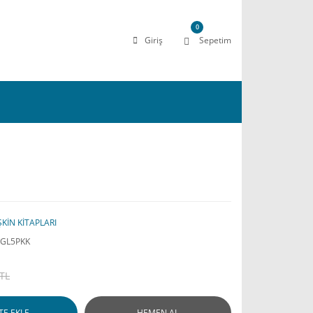
0
Giriş
Sepetim
ŞKİN KİTAPLARI
8GL5PKK
 TL
TE EKLE
HEMEN AL