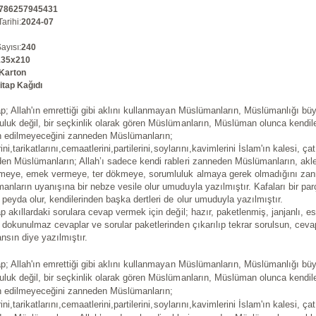
786257945431
arihi
:
2024-07
1
ayısı
:
240
135x210
Karton
itap Kağıdı
ap; Allah'ın emrettiği gibi aklını kullanmayan Müslümanların, Müslümanlığı büy
uluk değil, bir seçkinlik olarak gören Müslümanların, Müslüman olunca kendile
n edilmeyeceğini zanneden Müslümanların;
rini,tarikatlarını,cemaatlerini,partilerini,soylarını,kavimlerini İslam'ın kalesi, ça
en Müslümanların; Allah’ı sadece kendi rableri zanneden Müslümanların, akl
tmeye, emek vermeye, ter dökmeye, sorumluluk almaya gerek olmadığını za
anların uyanışına bir nebze vesile olur umuduyla yazılmıştır. Kafaları bir parç
 peyda olur, kendilerinden başka dertleri de olur umuduyla yazılmıştır.
p akıllardaki sorulara cevap vermek için değil; hazır, paketlenmiş, janjanlı, esr
, dokunulmaz cevaplar ve sorular paketlerinden çıkarılıp tekrar sorulsun, ceva
nsın diye yazılmıştır.
ap; Allah'ın emrettiği gibi aklını kullanmayan Müslümanların, Müslümanlığı büy
uluk değil, bir seçkinlik olarak gören Müslümanların, Müslüman olunca kendile
n edilmeyeceğini zanneden Müslümanların;
rini,tarikatlarını,cemaatlerini,partilerini,soylarını,kavimlerini İslam'ın kalesi, ça