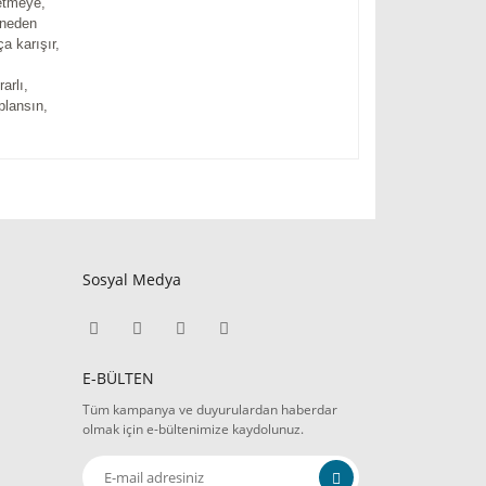
etmeye,
nneden
a karışır,
arlı,
plansın,
Sosyal Medya
E-BÜLTEN
Tüm kampanya ve duyurulardan haberdar
olmak için e-bültenimize kaydolunuz.