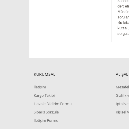
zanned
dert e
Müslüm
sorular
Bu kita
kutsal
sorgula
KURUMSAL
ALIŞVE
İletişim
Mesafel
Kargo Takibi
Gizlilik
Havale Bildirim Formu
İptal ve
Sipariş Sorgula
Kişisel 
İletişim Formu