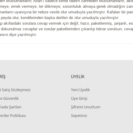
en Müslümanların; Allah’ı sadece kendi rableri zanneden Müslümanların, akl
tmeye, emek vermeye, ter dökmeye, sorumluluk almaya gerek olmadığını za
anların uyanışına bir nebze vesile olur umuduyla yazılmıştır. Kafaları bir parç
 peyda olur, kendilerinden başka dertleri de olur umuduyla yazılmıştır.
p akıllardaki sorulara cevap vermek için değil; hazır, paketlenmiş, janjanlı, esr
, dokunulmaz cevaplar ve sorular paketlerinden çıkarılıp tekrar sorulsun, ceva
nsın diye yazılmıştır.
RİŞ
ÜYELİK
i Satış Sözleşmesi
Yeni Üyelik
 ve Güvenlik
Üye Girişi
 İade Şartları
Şifremi Unuttum
Veriler Politikası
Sepetiniz