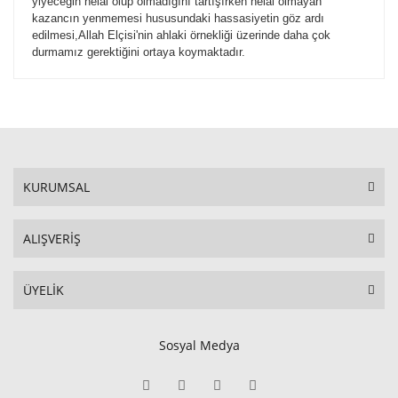
yiyeceğin helal olup olmadığını tartışırken helal olmayan
kazancın yenmemesi hususundaki hassasiyetin göz ardı
edilmesi,Allah Elçisi'nin ahlaki örnekliği üzerinde daha çok
durmamız gerektiğini ortaya koymaktadır.
KURUMSAL
ALIŞVERİŞ
ÜYELİK
Sosyal Medya