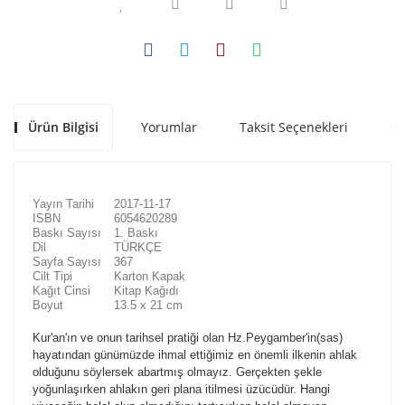
Ürün Bilgisi
Yorumlar
Taksit Seçenekleri
Ön
Yayın Tarihi
2017-11-17
ISBN
6054620289
Baskı Sayısı
1. Baskı
Dil
TÜRKÇE
Sayfa Sayısı
367
Cilt Tipi
Karton Kapak
Kağıt Cinsi
Kitap Kağıdı
Boyut
13.5 x 21 cm
Kur'an'ın ve onun tarihsel pratiği olan Hz.Peygamber'in(sas)
hayatından günümüzde ihmal ettiğimiz en önemli ilkenin ahlak
olduğunu söylersek abartmış olmayız. Gerçekten şekle
yoğunlaşırken ahlakın geri plana itilmesi üzücüdür. Hangi