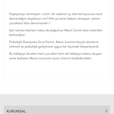
Paylaşmayı sevmeyen –cimri- bir adamın aç olan komşusuna nasıl
davrandığını duydunuz mu? Peki ya anne babası olmayan –yetim-
çocuklara kötü davrananları ?
İşte namaz kılarken sıkça okuduğumuz Maun Suresi bize onlardan
bahsediyor.
Psikolojik Danışman Esra Demir, Maun Suresini küçük okurların
zihinsel ve psikolojik gelişimine uygun bir biçimde hikayeleştirdi.
Bu hikâyeyi okurken hem çocuklar hem de hikâyeyi onlara okuyan
anne babaları Maun suresinin eşsiz sırlarını keşfedecekler.
KURUMSAL