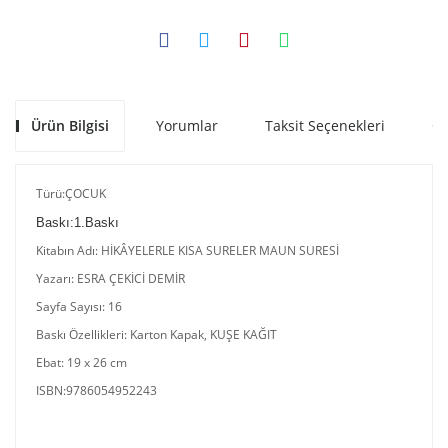
Ürün Bilgisi
Yorumlar
Taksit Seçenekleri
Ön
Türü:ÇOCUK
Baskı:1.Baskı
Kitabın Adı: HİKÂYELERLE KISA SURELER MAUN SURESİ
Yazarı: ESRA ÇEKİCİ DEMİR
Sayfa Sayısı: 16
Baskı Özellikleri: Karton Kapak, KUŞE KAĞIT
Ebat: 19 x 26 cm
ISBN:9786054952243