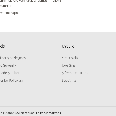
rinin sizlere yeni ufuklar açmasını dileriz.
kumalar.
vamını Kapat
RİŞ
ÜYELİK
i Satış Sözleşmesi
Yeni Üyelik
 ve Güvenlik
Üye Girişi
 İade Şartları
Şifremi Unuttum
Veriler Politikası
Sepetiniz
iz 256bit SSL sertifikası ile korunmaktadır.