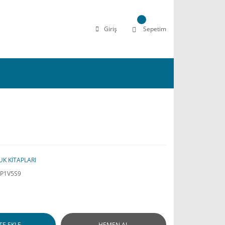
Giriş
Sepetim
K KİTAPLARI
P1V5S9
TE EKLE
HEMEN AL