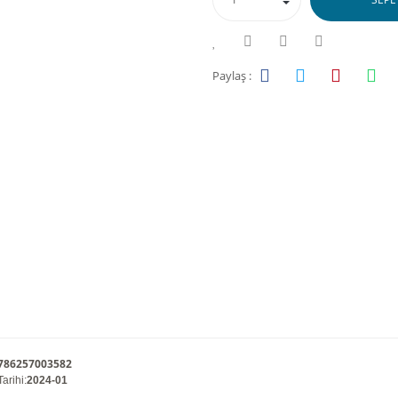
Paylaş :
786257003582
arihi
:
2024-01
1