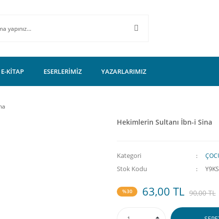
E-KİTAP
ESERLERİMİZ
YAZARLARIMIZ
ina
Hekimlerin Sultanı İbn-i Sina
Kategori
ÇOCU
Stok Kodu
Y9KS
63,00 TL
%30
90,00 TL
SEPE