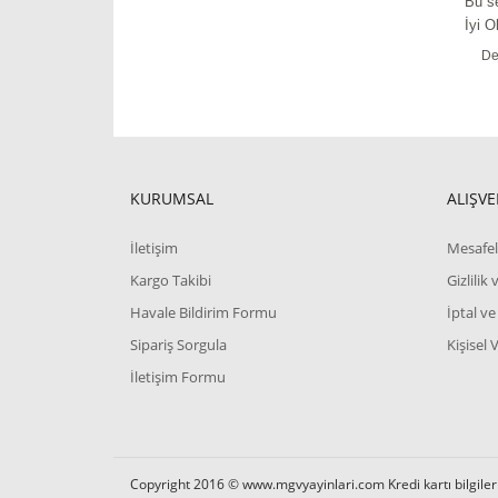
Bu se
İyi O
De
KURUMSAL
ALIŞVE
İletişim
Mesafel
Kargo Takibi
Gizlilik
Havale Bildirim Formu
İptal ve
Sipariş Sorgula
Kişisel 
İletişim Formu
Copyright 2016 © www.mgvyayinlari.com Kredi kartı bilgilerin