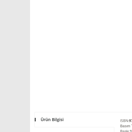
Ürün Bilgisi
ISBN
:
9
Basım T
Baskı
: