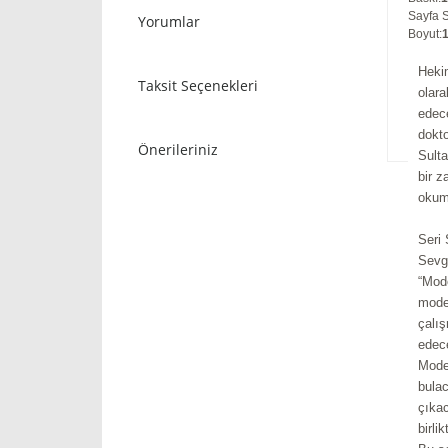
Sayfa S
Yorumlar
Boyut
:
Hekim
Taksit Seçenekleri
olara
edece
dokto
Önerileriniz
Sult
bir z
okum
Seri
Sevgi
“Mode
moder
çalış
edec
Mode
bula
çıkac
birli