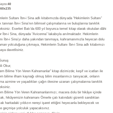
ayısı
:
40
160x235
lerin Sultanı İbn-i Sina adlı kitabımızda dünyada “Hekimlerin Sultanı”
k tanınan İbn-i Sina’nın bilimsel çalışmalarına ve buluşlarına tanıklık
ksiniz. Eserleri Batı’da 600 yıl boyunca temel kitap olarak okutulan dâhi
r İbn-i Sina, dünyada “Avicenna” lakabıyla anılmaktadır. Hekimlerin
anı İbn-i Sina’yı daha yakından tanımaya, kahramanımızla heyecan dolu
aman yolculuğuna çıkmaya, Hekimlerin Sultanı İbn-i Sina adlı kitabımızı
aya davetlisiniz.
 Sunuş
li Okur,
rn Bilime Yön Veren Kahramanlar” kitap dizimizde; keşif ve icatları ile
n bilime ilham kaynağı olmuş bilim insanlarımızı tanıyacak, onların
ma azmine ve yaşadıkları çağın ötesine uzanan çalışmalarına tanıklık
eksiniz.
rn Bilime Yön Veren Kahramanlarımızı; macera dolu bir hikâye içinde
cak, hikâyemizin kahramanı Ömerle çatı katındaki gizemli sandıktan
ak haritadaki yıldızın nereyi işaret ettiğini heyecanla bekleyecek ve
kte geçmişe yolculuk yapacaksınız.