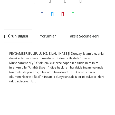
Ürün Bilgisi
Yorumlar
Taksit Seçenekleri
Ön
PEYGAMBER BÜLBÜLÜ HZ. BİLÂL-İ HABEŞÎ Dünyayı İslam'a ezanla
davet eden muhteşem mazlum... Kainatta ilk defa "Ezan-ı
Muhehammedi'yi" O okudu. Yüzlerce sopanın altında inim inim
inlerken bile "Allahü Ekber !" diye haykıran bu abide insanı yakından
tanımak isteyenler için bu kitap hazırlandı... Bu kıymetli eseri
okurken Hazret-i Bilal'in insanlık dünyasındaki izlerini bulup o izleri
takip edeceksiniz...