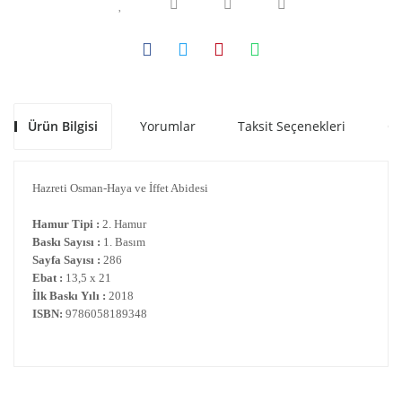
Ürün Bilgisi
Yorumlar
Taksit Seçenekleri
Ön
Hazreti Osman-Haya ve İffet Abidesi
Hamur Tipi :
2. Hamur
Baskı Sayısı :
1. Basım
Sayfa Sayısı :
286
Ebat :
13,5 x 21
İlk Baskı Yılı :
2018
ISBN:
9786058189348