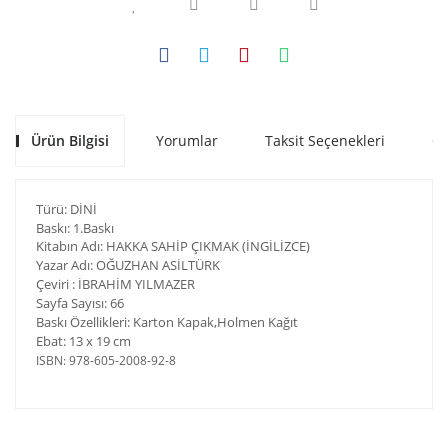
Ürün Bilgisi
Yorumlar
Taksit Seçenekleri
Ön
Türü: DİNİ
Baskı:
1.Baskı
Kitabın Adı: HAKKA SAHİP ÇIKMAK (İNGİLİZCE)
Yazar Adı
: OĞUZHAN ASİLTÜRK
Çeviri : İBRAHİM YILMAZER
Sayfa Sayısı: 66
Baskı Özellikleri: Karton Kapak,Holmen Kağıt
Ebat: 13 x 19 cm
ISBN: 978-605-2008-92-8