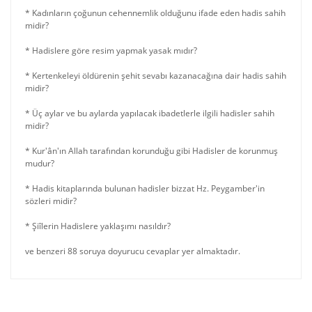
* Kadınların çoğunun cehennemlik olduğunu ifade eden hadis sahih
midir?
* Hadislere göre resim yapmak yasak mıdır?
* Kertenkeleyi öldürenin şehit sevabı kazanacağına dair hadis sahih
midir?
* Üç aylar ve bu aylarda yapılacak ibadetlerle ilgili hadisler sahih
midir?
* Kur'ân'ın Allah tarafından korunduğu gibi Hadisler de korunmuş
mudur?
* Hadis kitaplarında bulunan hadisler bizzat Hz. Peygamber'in
sözleri midir?
* Şiîlerin Hadislere yaklaşımı nasıldır?
ve benzeri 88 soruya doyurucu cevaplar yer almaktadır.