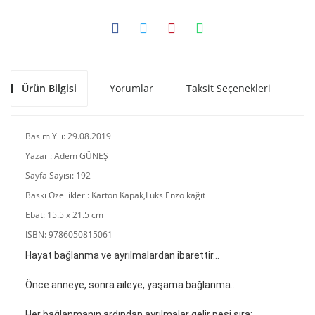
Ürün Bilgisi
Yorumlar
Taksit Seçenekleri
Ön
Basım Yılı: 29.08.2019
Yazarı: Adem GÜNEŞ
Sayfa Sayısı: 192
Baskı Özellikleri: Karton Kapak,Lüks Enzo kağıt
Ebat: 15.5 x 21.5 cm
ISBN: 9786050815061
Hayat bağlanma ve ayrılmalardan ibarettir…
Önce anneye, sonra aileye, yaşama bağlanma…
Her bağlanmanın ardından ayrılmalar gelir peşi sıra;