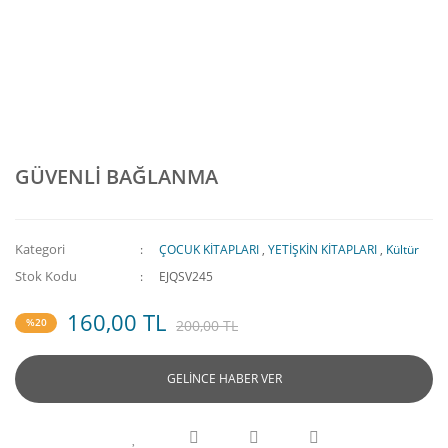
GÜVENLİ BAĞLANMA
Kategori
ÇOCUK KİTAPLARI
,
YETİŞKİN KİTAPLARI
,
Kültür
Stok Kodu
EJQSV245
160,00 TL
%20
200,00 TL
GELİNCE HABER VER