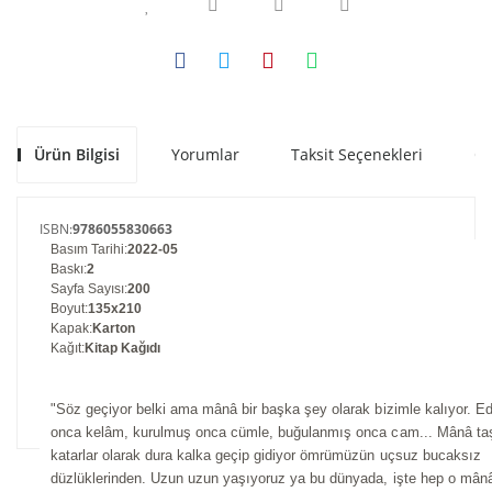
Ürün Bilgisi
Yorumlar
Taksit Seçenekleri
Ön
ISBN
:
9786055830663
Basım Tarihi
:
2022-05
Baskı
:
2
Sayfa Sayısı
:
200
Boyut
:
135x210
Kapak
:
Karton
Kağıt
:
Kitap Kağıdı
"Söz geçiyor belki ama mânâ bir başka şey olarak bizimle kalıyor. Ed
onca kelâm, kurulmuş onca cümle, buğulanmış onca cam... Mânâ ta
katarlar olarak dura kalka geçip gidiyor ömrümüzün uçsuz bucaksız
düzlüklerinden. Uzun uzun yaşıyoruz ya bu dünyada, işte hep o mân