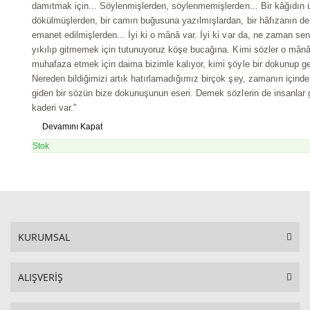
damıtmak için... Söylenmişlerden, söylenmemişlerden... Bir kâğıdın 
dökülmüşlerden, bir camın buğusuna yazılmışlardan, bir hâfızanın deri
emanet edilmişlerden... İyi ki o mânâ var. İyi ki var da, ne zaman se
yıkılıp gitmemek için tutunuyoruz köşe bucağına. Kimi sözler o mânâ
muhafaza etmek için daima bizimle kalıyor, kimi şöyle bir dokunup ge
Nereden bildiğimizi artık hatırlamadığımız birçok şey, zamanın içinde
giden bir sözün bize dokunuşunun eseri. Demek sözlerin de insanlar gi
kaderi var."
Devamını Kapat
Stok
KURUMSAL
ALIŞVERİŞ