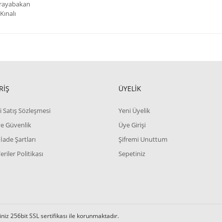
Erayabakan
Kınalı
RİŞ
ÜYELİK
i Satış Sözleşmesi
Yeni Üyelik
 ve Güvenlik
Üye Girişi
 İade Şartları
Şifremi Unuttum
Veriler Politikası
Sepetiniz
iz 256bit SSL sertifikası ile korunmaktadır.