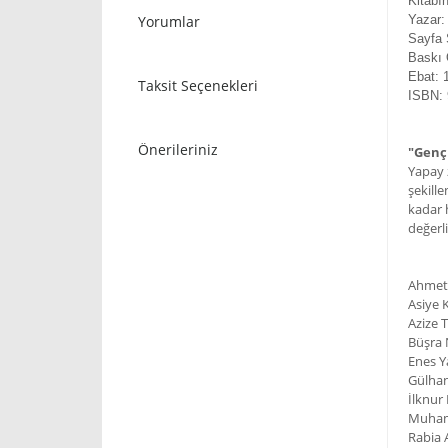
Kitabı
Yorumlar
Yazar
Sayfa 
Baskı 
Ebat: 
Taksit Seçenekleri
ISBN: 
Önerileriniz
"Genç
Yapay 
şekill
kadar 
değerli
Ahmet
Asiye 
Azize 
Büşra 
Enes Ya
Gülhan
İlknur
Muham
Rabia 