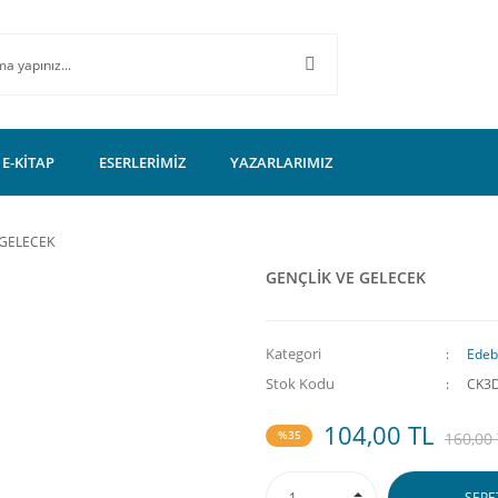
E-KİTAP
ESERLERİMİZ
YAZARLARIMIZ
 GELECEK
GENÇLİK VE GELECEK
Kategori
Edeb
Stok Kodu
CK3
104,00 TL
%35
160,00
SEPE