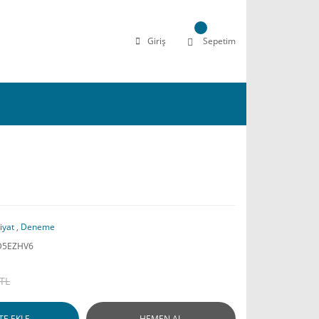
Giriş
Sepetim
iyat
,
Deneme
D5EZHV6
 TL
TE EKLE
HEMEN AL