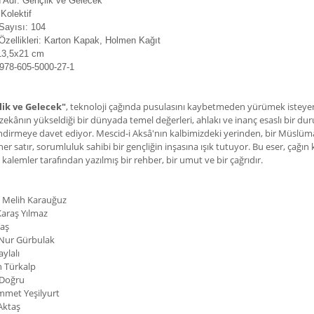
n Adı: Gençlik ve Gelecek
:
Kolektif
Sayısı: 104
Özellikleri: Karton Kapak, Holmen Kağıt
13,5x21 cm
978-605-5000-27-1
lik ve Gelecek"
, teknoloji çağında pusulasını kaybetmeden yürümek isteyen y
zekânın yükseldiği bir dünyada temel değerleri, ahlakı ve inanç esaslı bir du
endirmeye davet ediyor. Mescid-i Aksâ'nın kalbimizdeki yerinden, bir Müslü
her satır, sorumluluk sahibi bir gençliğin inşasına ışık tutuyor. Bu eser, çağ
 kalemler tarafından yazılmış bir rehber, bir umut ve bir çağrıdır.
 Melih Karauğuz
Karaş Yılmaz
Taş
Nur Gürbulak
ylalı
 Türkalp
 Doğru
met Yeşilyurt
Aktaş