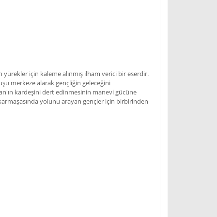
ürekler için kaleme alınmış ilham verici bir eserdir.
ruşu merkeze alarak gençliğin geleceğini
man'ın kardeşini dert edinmesinin manevi gücüne
ın karmaşasında yolunu arayan gençler için birbirinden