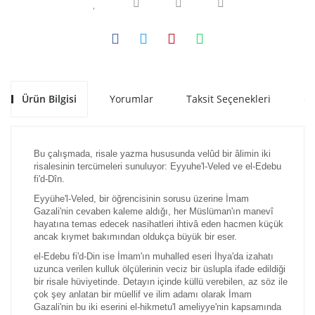
Ürün Bilgisi
Yorumlar
Taksit Seçenekleri
Ön
Bu çalışmada, risale yazma hususunda velûd bir âlimin iki
risalesinin tercümeleri sunuluyor: Eyyuhe'l-Veled ve el-Edebu
fi'd-Dîn.
Eyyühe'l-Veled, bir öğrencisinin sorusu üzerine İmam
Gazali'nin cevaben kaleme aldığı, her Müslüman'ın manevî
hayatına temas edecek nasihatleri ihtivâ eden hacmen küçük
ancak kıymet bakımından oldukça büyük bir eser.
el-Edebu fi'd-Din ise İmam'ın muhalled eseri İhya'da izahatı
uzunca verilen kulluk ölçülerinin veciz bir üslupla ifade edildiği
bir risale hüviyetinde. Detayın içinde küllü verebilen, az söz ile
çok şey anlatan bir müellif ve ilim adamı olarak İmam
Gazali'nin bu iki eserini el-hikmetu'l ameliyye'nin kapsamında