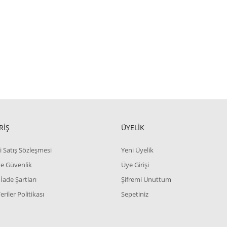
RİŞ
ÜYELİK
i Satış Sözleşmesi
Yeni Üyelik
 ve Güvenlik
Üye Girişi
 İade Şartları
Şifremi Unuttum
Veriler Politikası
Sepetiniz