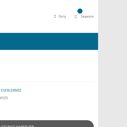
Giriş
Sepetim
,
ESERLERİMİZ
XYZ5
GELİNCE HABER VER