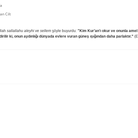
fa
an Cilt
llah
sallallahu aleyhi ve sellem
şöyle buyurdu:
"Kim Kur’an’ı okur ve onunla amel
dirilir ki, onun aydınlığı dünyada evlere vuran güneş ışığından daha parlaktır.”
(E