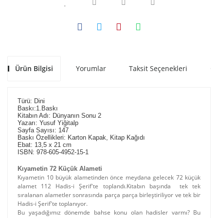
Ürün Bilgisi
Yorumlar
Taksit Seçenekleri
Ön
Türü: Dini
Baskı:1.Baskı
Kitabın Adı: Dünyanın Sonu 2
Yazarı: Yusuf Yiğitalp
Sayfa Sayısı: 147
Baskı Özellikleri: Karton Kapak, Kitap Kağıdı
Ebat: 13,5 x 21 cm
ISBN: 978-605-4952-15-1
Kıyametin 72 Küçük Alameti
Kıyametin 10 büyük alametinden önce meydana gelecek 72 küçük
alamet 112 Hadis-i Şerif'te toplandı.Kitabın başında tek tek
sıralanan alametler sonrasında parça parça birleştiriliyor ve tek bir
Hadis-i Şerif'te toplanıyor.
Bu yaşadığımız dönemde bahse konu olan hadisler varmı? Bu