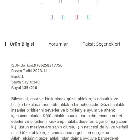
Ürün Bilgisi
Yorumlar
Taksit Seçenekleri
Ön
ISBN Barkod
:
9786258317756
Basım Tarihi
:
2023-11
Baskı
:
1
Sayfa Sayısı
:
140
Boyut
:
135x210
Bilesin ki, dost ve birlik olmak güzel ahlakın; bu dostluk ve
birliğin bozulması ise kötü ahlakın bir neticesidir. Güzel ahlaklı
insanlar birbirlerini severler ve birbirleriyle uyum ve ahenk
içerisinde olurlar. Kötü ahlaklı insanlar ise birbirlerinden nefret
ederler ve birbirlerini kıskanıp ihtilafa düşerler. Eğer bir işi yapan
kişi üstün meziyetlere sahip olursa, işin neticesi de iyi ve verimli
olur. Güzel ahlakın, kişinin inancına getirileri de çoktur.
Allah, elçisinin güzel ahlakından daima övgüyle bahsederek