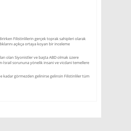
irirken Filistinlilerin gerçek toprak sahipleri olarak
klarını açıkça ortaya koyan bir inceleme
ı olan Siyonistler ve başta ABD olmak üzere
in-İsrail sorununa yönelik insani ve vicdani temellere
adar görmezden gelinirse gelinsin Filistinliler tüm