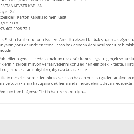
n Adı:
DEĞİŞEN DÜNYA VE FİLİSTİN-İSRAİL SORUNU
ı: FATMA KEVSER KAPLAN
ayısı: 252
Özellikleri: Karton Kapak,Holmen Kağıt
13,5 x 21 cm
978-605-2008-75-1
p, Filistin-İsrail sorununu İsrail ve Amerika eksenli bir bakış açısıyla değerlend
nyanın gözü önünde en temel insan haklarından dahi nasıl mahrum bırakıldı
indedir.
lerin genelini hedef almaktan uzak, söz konusu işgalin gerçek sorumlular
klerinin gerçek misyon ve faaliyetlerini konu edinen elinizdeki kitapta, Filist
muş bir uluslararası ilişkiler çalışması bulacaksınız.
in meselesi sözde demokrasi ve insan hakları öncüsü güçler tarafından ne k
ına ve topraklarına kavuşana dek her alanda mücadelemiz devam edecektir.
n tam bağımsız Filistin halkı ve yurdu için...