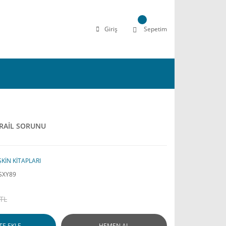
Giriş
Sepetim
SRAİL SORUNU
ŞKİN KİTAPLARI
SXY89
 TL
TE EKLE
HEMEN AL