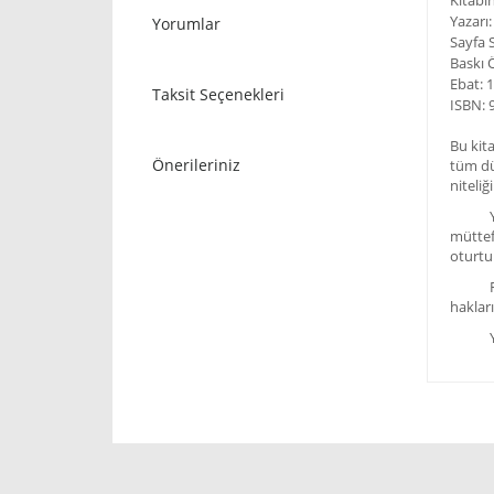
Kitabı
Yazar
Yorumlar
Sayfa S
Baskı 
Ebat: 
Taksit Seçenekleri
ISBN: 
Bu kita
Önerileriniz
tüm dü
niteliğ
Yahudi
müttefi
oturtul
Filist
haklar
Yenide