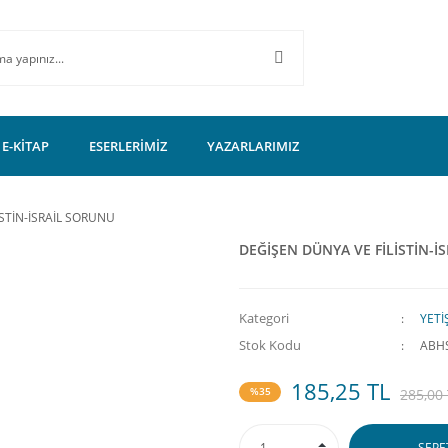
E-KİTAP
ESERLERİMİZ
YAZARLARIMIZ
STİN-İSRAİL SORUNU
DEĞİŞEN DÜNYA VE FİLİSTİN-İ
Kategori
YETİ
Stok Kodu
ABH
185,25 TL
%35
285,00
SEPE