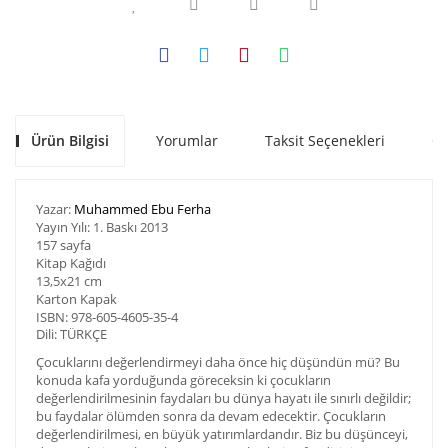
Ürün Bilgisi
Yorumlar
Taksit Seçenekleri
Ön
Yazar:
Muhammed Ebu Ferha
Yayın Yılı: 1. Baskı 2013
157 sayfa
Kitap Kağıdı
13,5x21 cm
Karton Kapak
ISBN: 978-605-4605-35-4
Dili: TÜRKÇE
Çocuklarını değerlendirmeyi daha önce hiç düşündün mü? Bu
konuda kafa yorduğunda göreceksin ki çocukların
değerlendirilmesinin faydaları bu dünya hayatı ile sınırlı değildir;
bu faydalar ölümden sonra da devam edecektir. Çocukların
değerlendirilmesi, en büyük yatırımlardandır. Biz bu düşünceyi,