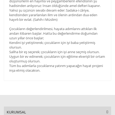
düşünürlerin en hayırlısı ve peygamberlerin efendisinin şu
hadisinden anlıyoruz: İnsan öldüğünde amel defteri kapanır.
Yalnız şu üçünün sevabı devam eder: Sadaka-i câriye,
kendisinden yararlanılan ilim ve ölenin ardından dua eden
hayırlı bir evlat. (Sahih-i Müslim)
Çocukların değerlendirilmesi, hayata adımlarını attıkları ilk
andan itibaren başlar. Hatta bu değerlendirme doğumdan
uzun yıllar önce başlar;
Kendini iyi yetiştirerek; çocukların için iyi baba yetiştirmiş
olursun.
Saliha bir eş seçerek; çocukların için iyi anne seçmiş olursun.
Uygun bir ev edinerek; çocukların için eğitime elverişli bir ortam
oluşturmuş olursun.
Tüm bu adımlarla çocuklarına yatırım yapacağın hayat projeni
inşa etmiş olacaksın.
KURUMSAL