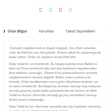
Ürün Bilgisi
Yorumlar
Taksit Seçenekleri
Ön
Cennetle müjdelenmek en büyük müjdedir. Zira Allah onlardan,
onlar da Allah’tan razı olmuşlardır. Onların adedi de sayılamayacak
kadar çoktur. Onları ve sayılarını ancak Allah bilir.
Onlar önderler ve örneklerdir. Bu kitapta kadınlarımıza Rablerini
bilen ve O’nun emirlerine tabi olan bazı kadınların hayatlarından
ibret tabloları sunacağız.. Elbette ki bu anlatacaklarımız cennetle
müjdelenenlerin tamamı değildir. Bilakis onların yalnızca bir
kısmıdır. Onlar kendilerinden sonra gelen Müslüman kadınlar için
en üstün örneklerdir. Bu kitapta bu ümmete mensup olup nübüvvet
asrında yaşamış seçkin kadın şahsiyetlerden bir kısmını ve Allah
Teâlâ’nın Kur’an-ı Kerim’de zikrettiği geçmiş ümmetlere mensup
birkaç hanımı anlatacağız.
Allah Teâlâ Kur’an-ı Kerim’de cennetlik olan bazı kadınları zikretmiş
ve onları iman edenlere örnek göstermiştir.