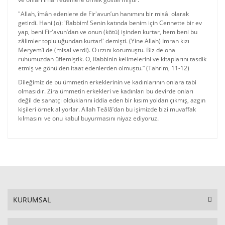
"Allah, îmân edenlere de Fir'avun’un hanımını bir misâl olarak
getirdi. Hani (o): 'Rabbim! Senin katında benim için Cennette bir ev
yap, beni Fir'avun’dan ve onun (kötü) işinden kurtar, hem beni bu
zâlimler topluluğundan kurtar!' demişti. (Yine Allah) İmran kızı
Meryem’i de (misal verdi). O ırzını korumuştu. Biz de ona
ruhumuzdan üflemiştik. O, Rabbinin kelimelerini ve kitaplarını tasdik
etmiş ve gönülden itaat edenlerden olmuştu.” (Tahrim, 11-12)
Dileğimiz de bu ümmetin erkeklerinin ve kadınlarının onlara tabi
olmasıdır. Zira ümmetin erkekleri ve kadınları bu devirde onları
değil de sanatçı olduklarını iddia eden bir kısım yoldan çıkmış, azgın
kişileri örnek alıyorlar. Allah Teâlâ’dan bu işimizde bizi muvaffak
kılmasını ve onu kabul buyurmasını niyaz ediyoruz.
KURUMSAL