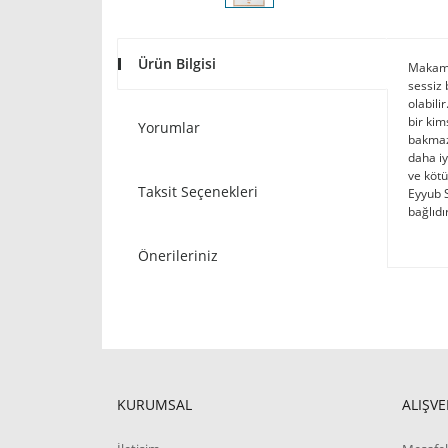
Ürün Bilgisi
Makam h
sessiz 
olabili
bir kim
Yorumlar
bakmaz,
daha iy
ve kötü
Taksit Seçenekleri
Eyyub S
bağlıdır
Önerileriniz
KURUMSAL
ALIŞVE