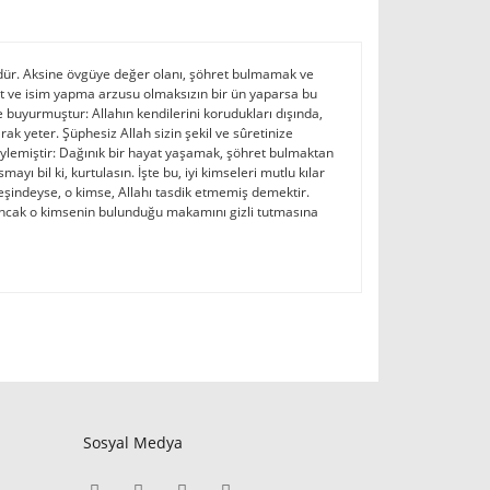
üdür. Aksine övgüye değer olanı, şöhret bulmamak ve
et ve isim yapma arzusu olmaksızın bir ün yaparsa bu
le buyurmuştur: Allahın kendilerini korudukları dışında,
ak yeter. Şüphesiz Allah sizin şekil ve sûretinize
öylemiştir: Dağınık bir hayat yaşamak, şöhret bulmaktan
mayı bil ki, kurtulasın. İşte bu, iyi kimseleri mutlu kılar
peşindeyse, o kimse, Allahı tasdik etmemiş demektir.
 ancak o kimsenin bulunduğu makamını gizli tutmasına
Sosyal Medya