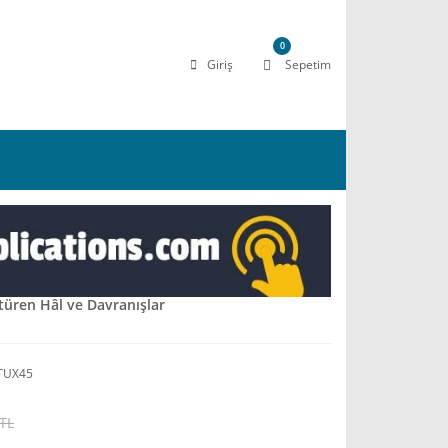
0
Giriş
Sepetim
türen Hâl ve Davranışlar
TUX45
 TL