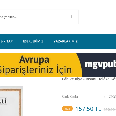
E-KİTAP
ESERLERİMİZ
YAZARLARIMIZ
Câh ve Riya - İnsanı Helâka Gö
Stok Kodu
CPQ
157,50 TL
%25
210,00