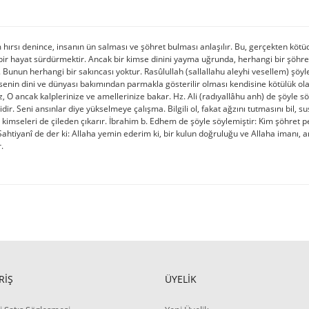
ırsı denince, insanın ün salması ve şöhret bulması anlaşılır. Bu, gerçekten köt
bir hayat sürdürmektir. Ancak bir kimse dinini yayma uğrunda, herhangi bir şöhr
r. Bunun herhangi bir sakıncası yoktur. Rasûlullah (sallallahu aleyhi vesellem) şöy
senin dini ve dünyası bakımından parmakla gösterilir olması kendisine kötülük olar
 O ancak kalplerinize ve amellerinize bakar. Hz. Ali (radıyallâhu anh) de şöyle s
idir. Seni ansınlar diye yükselmeye çalışma. Bilgili ol, fakat ağzını tutmasını bil, sus
 kimseleri de çileden çıkarır. İbrahim b. Edhem de şöyle söylemiştir: Kim şöhret 
ahtiyanî de der ki: Allaha yemin ederim ki, bir kulun doğruluğu ve Allaha imanı,
.
RİŞ
ÜYELİK