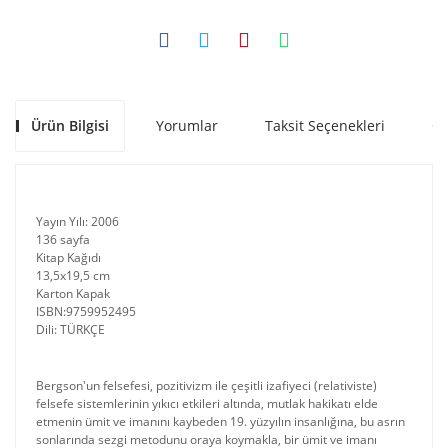
Ürün Bilgisi
Yorumlar
Taksit Seçenekleri
Ön
Yayın Yılı: 2006
136 sayfa
Kitap Kağıdı
13,5x19,5 cm
Karton Kapak
ISBN:9759952495
Dili: TÜRKÇE
Bergson'un felsefesi, pozitivizm ile çeşitli izafiyeci (relativiste)
felsefe sistemlerinin yıkıcı etkileri altında, mutlak hakikatı elde
etmenin ümit ve imanını kaybeden 19. yüzyılın insanlığına, bu asrın
sonlarında sezgi metodunu oraya koymakla, bir ümit ve imanı