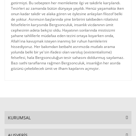
getirmişti. Bu sebepten her memlekette ilgi ve takdirle karşılandı.
Tesirleri az zamanda bütün dünyaya yayıldı. Henüz yaşamakta iken
onun kadar takdir ve alaka gören ve öylesine anlaşılan filozof belki
de yoktur. Asrımızın başlarında yine birbirini takibeden rölativist
felsefelerin karşısında Bergsonculuk, insanlık vicdanının ümit
cephesinin adeta bekçisi oldu. Hayatının sonlarında mistisizmi
şahane tahlillerle müdafaa eden tezini ortaya koyarken onda,
Allah'ına kavuşmak isteyen inanmış bir ruhun hamlelerini
hissediyoruz. Her bakımdan betbaht asrımızda mutlakı arama
yolunda belki bir ye'sin ifadesi olan varoluş (existentialisme)
felsefesi, hala Bergsonculuğun tesir sahasını doldurmuş sayılamaz.
Bazı sathi taraflarına rağmen Bergsonculuk, insanlığın her asırda
gözünü çekebilecek ümit ve ilham kapılarını açmıştır.
KURUMSAL
ALIŞVERİŞ