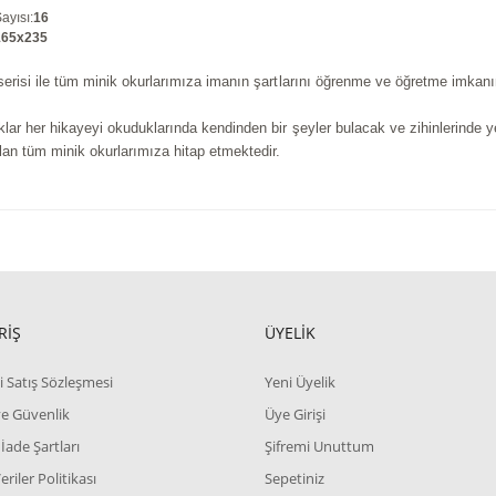
ayısı
:
16
165x235
serisi ile tüm minik okurlarımıza imanın şartlarını öğrenme ve öğretme imkanın
klar her hikayeyi okuduklarında kendinden bir şeyler bulacak ve zihinlerinde y
olan tüm minik okurlarımıza hitap etmektedir.
RİŞ
ÜYELİK
i Satış Sözleşmesi
Yeni Üyelik
 ve Güvenlik
Üye Girişi
 İade Şartları
Şifremi Unuttum
Veriler Politikası
Sepetiniz