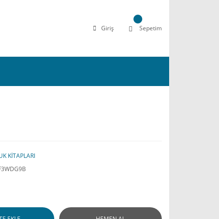
Giriş
Sepetim
K KİTAPLARI
F3WDG9B
TE EKLE
HEMEN AL