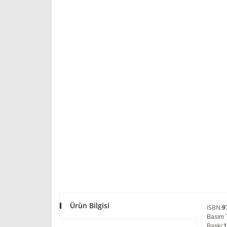
Ürün Bilgisi
ISBN
:
9
Basım T
Baskı
: