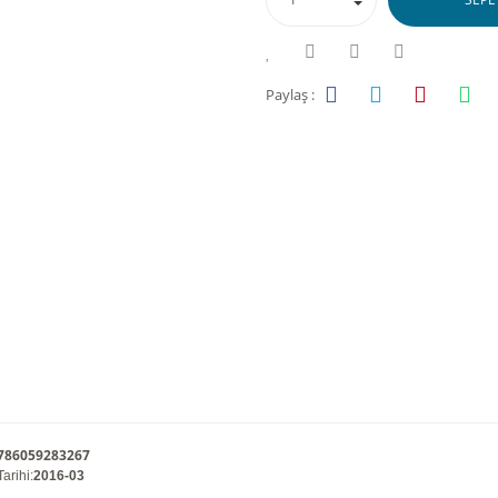
Paylaş :
786059283267
arihi
:
2016-03
1