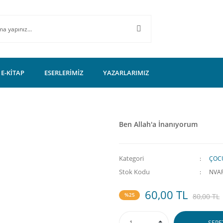
E-KİTAP
ESERLERİMİZ
YAZARLARIMIZ
Ben Allah'a İnanıyorum
Kategori
ÇOCU
Stok Kodu
NVA
60,00 TL
%25
80,00 TL
SEPE