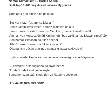
Namaz Kılmak İçin 10 Harika Sebep
Bu Kitap 10-100 Yaş Arası Herkese Uygundur!
Yarın öbür gün biri yanına gelip de,
‘Boş ver yaaa! Yaşlanınca kılarsın.’
‘Senin kalbin temiz zaten, namaz kılmasan da olur.’
‘Senin namazın kabul olmaz ki! Sen kiiim, namaz kılmak kiiim?!’
‘Amman yaa koskoca ömür! Kim her gün beş vakit namaz kılacak şimdi? Zor 
‘Sen namaz kılmasan da Allah affeder.’
‘Allah’ın senin namazına ihtiyacı mı var?’
‘O kadar işin gücün arasında namaz kılmaya vakit yok ki!’
…gibi cümleler fısıldarsa ona ne cevap vereceğini artık biliyorsun.
Bu cevapları arkadaşlarına da söyle bence.
Günde 5 defa kendine de söyle.
Sonra her ezan çağrısında dön ve Rabbine şöyle de:
‘ALLAH’IM BEN GELDİM!’