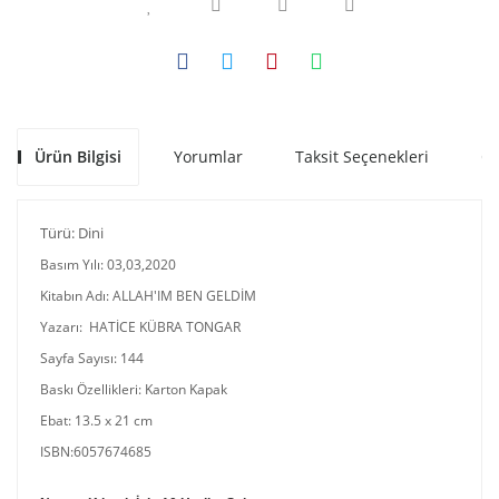
Ürün Bilgisi
Yorumlar
Taksit Seçenekleri
Ön
Türü: Dini
Basım Yılı: 03,03,2020
Kitabın Adı: ALLAH'IM BEN GELDİM
Yazarı: HATİCE KÜBRA TONGAR
Sayfa Sayısı: 144
Baskı Özellikleri: Karton Kapak
Ebat: 13.5 x 21 cm
ISBN:6057674685