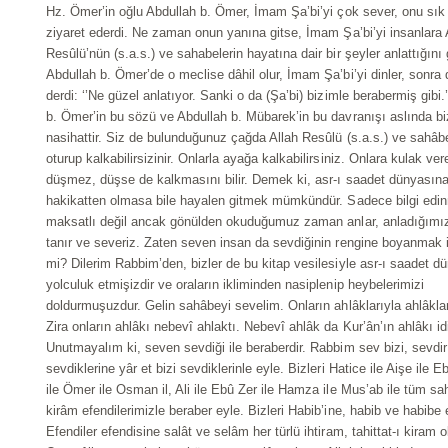
Hz. Ömer’in oğlu Abdullah b. Ömer, İmam Şa’bi’yi çok sever, onu sık
ziyaret ederdi. Ne zaman onun yanına gitse, İmam Şa’bi’yi insanlara 
Resûlü’nün (s.a.s.) ve sahabelerin hayatına dair bir şeyler anlattığını
Abdullah b. Ömer’de o meclise dâhil olur, İmam Şa’bi’yi dinler, sonra 
derdi: ‘’Ne güzel anlatıyor. Sanki o da (Şa’bi) bizimle berabermiş gibi.
b. Ömer’in bu sözü ve Abdullah b. Mübarek’in bu davranışı aslında biz
nasihattir. Siz de bulunduğunuz çağda Allah Resûlü (s.a.s.) ve sahâbe
oturup kalkabilirsizinir. Onlarla ayağa kalkabilirsiniz. Onlara kulak ver
düşmez, düşse de kalkmasını bilir. Demek ki, asr-ı saadet dünyasın
hakikatten olmasa bile hayalen gitmek mümkündür. Sadece bilgi edi
maksatlı değil ancak gönülden okuduğumuz zaman anlar, anladığımı
tanır ve severiz. Zaten seven insan da sevdiğinin rengine boyanmak
mi? Dilerim Rabbim’den, bizler de bu kitap vesilesiyle asr-ı saadet d
yolculuk etmişizdir ve oraların ikliminden nasiplenip heybelerimizi
doldurmuşuzdur. Gelin sahâbeyi sevelim. Onların ahlâklarıyla ahlâkla
Zira onların ahlâkı nebevî ahlaktı. Nebevî ahlâk da Kur’ân’ın ahlâkı id
Unutmayalım ki, seven sevdiği ile beraberdir. Rabbim sev bizi, sevdir 
sevdiklerine yâr et bizi sevdiklerinle eyle. Bizleri Hatice ile Aişe ile E
ile Ömer ile Osman il, Ali ile Ebû Zer ile Hamza ile Mus’ab ile tüm sa
kirâm efendilerimizle beraber eyle. Bizleri Habib’ine, habib ve habibe
Efendiler efendisine salât ve selâm her türlü ihtiram, tahittat-ı kiram o