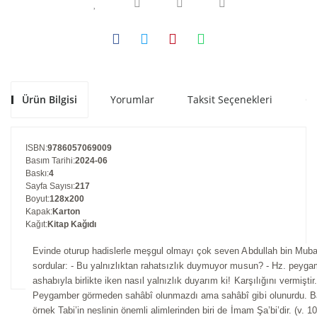
Ürün Bilgisi
Yorumlar
Taksit Seçenekleri
Ön
ISBN
:
9786057069009
Basım Tarihi
:
2024-06
Baskı
:
4
Sayfa Sayısı
:
217
Boyut
:
128x200
Kapak
:
Karton
Kağıt
:
Kitap Kağıdı
Evinde oturup hadislerle meşgul olmayı çok seven Abdullah bin Muba
sordular: - Bu yalnızlıktan rahatsızlık duymuyor musun? - Hz. peyga
ashabıyla birlikte iken nasıl yalnızlık duyarım ki! Karşılığını vermiştir.
Peygamber görmeden sahâbî olunmazdı ama sahâbî gibi olunurdu. B
örnek Tabi’in neslinin önemli alimlerinden biri de İmam Şa’bi’dir. (v. 1